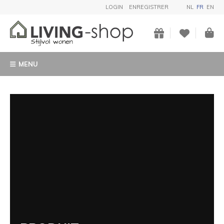
LOGIN
ENREGISTRER
NL
FR
EN
MENU