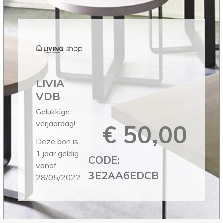
LIVIA
VDB
Gelukkige
verjaardag!
€ 50,00
Deze bon is
1 jaar geldig
CODE:
vanaf
3E2AA6EDCB
28/05/2022.