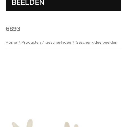
BEELDEN
6893
Home
/
Producten
/
Geschenkidee
/
Geschenkidee beelden
Vorige