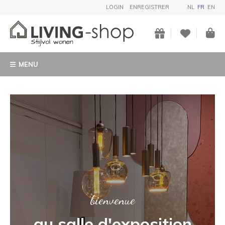
LOGIN
ENREGISTRER
NL
FR
EN
MENU
ART
Achetez une statue de