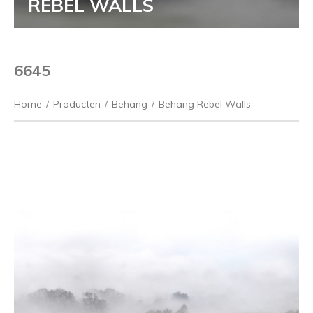
REBEL WALLS
6645
Home
/
Producten
/
Behang
/
Behang Rebel Walls
Vorige