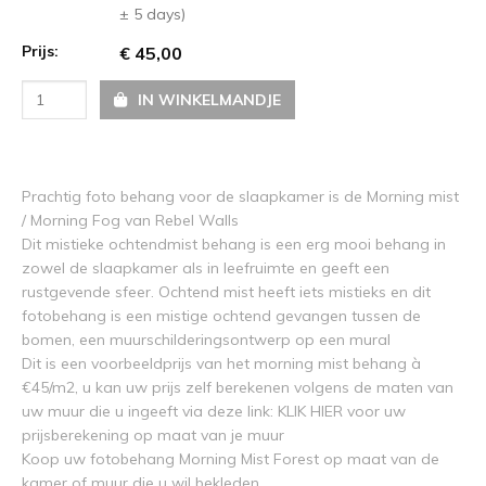
± 5 days)
Prijs:
€ 45,00
IN WINKELMANDJE
Prachtig foto behang voor de slaapkamer is de Morning mist
/ Morning Fog van Rebel Walls
Dit mistieke ochtendmist behang is een erg mooi behang in
zowel de slaapkamer als in leefruimte en geeft een
rustgevende sfeer. Ochtend mist heeft iets mistieks en dit
fotobehang is een mistige ochtend gevangen tussen de
bomen, een muurschilderingsontwerp op een mural
Dit is een voorbeeldprijs van het morning mist behang à
€45/m2, u kan uw prijs zelf berekenen volgens de maten van
uw muur die u ingeeft via deze link:
KLIK HIER voor uw
prijsberekening op maat van je muur
Koop uw fotobehang Morning Mist Forest op maat van de
kamer of muur die u wil bekleden.