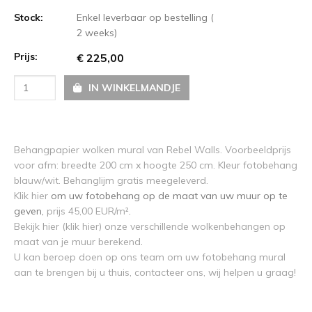
Stock:
Enkel leverbaar op bestelling (
2 weeks)
Prijs:
€ 225,00
IN WINKELMANDJE
Behangpapier wolken mural van Rebel Walls. Voorbeeldprijs
voor afm: breedte 200 cm x hoogte 250 cm. Kleur fotobehang
blauw/wit. Behanglijm gratis meegeleverd.
Klik hier
om uw fotobehang op de maat van uw muur op te
geven,
prijs 45,00 EUR/m²
.
Bekijk hier (klik hier) onze verschillende wolkenbehangen op
maat van je muur berekend
.
U kan beroep doen op ons team om uw fotobehang mural
aan te brengen bij u thuis, contacteer ons, wij helpen u graag!