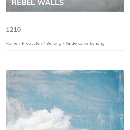
REBEL WALLS
1210
Home
/
Producten
/
Behang
/
Kinderkamerbehang
Vorige