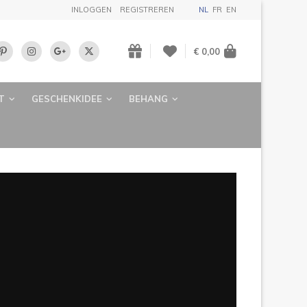
INLOGGEN
REGISTREREN
NL
FR
EN
€ 0,00
T
GESCHENKIDEE
BEHANG