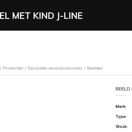
EL MET KIND J-LINE
/
Producten
/
Decoratie-woonaccessoires
/
Beelden
BEELD 
Merk:
Type:
Stock: