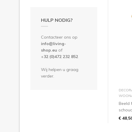
HULP NODIG?
Contacteer ons op
info@living-
shop.eu
of
+
32 (0)472 232 852
Wij helpen u graag
verder.
DECORA
WOONA
Beeld 
schoud
€ 48,5