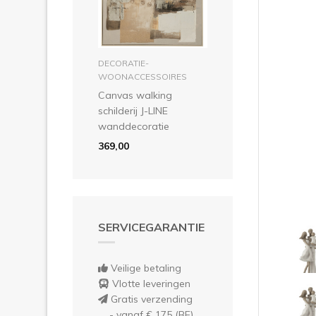
Vor
in winkelmandje
DECORATIE-
WOONACCESSOIRES
Canvas walking
schilderij J-LINE
wanddecoratie
369,00
SERVICEGARANTIE
Veilige betaling
Vlotte leveringen
Gratis verzending
- vanaf € 175 (BE)