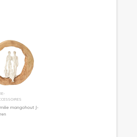
n winkelmandje
IE-
CESSOIRES
milie mangohout J-
uren