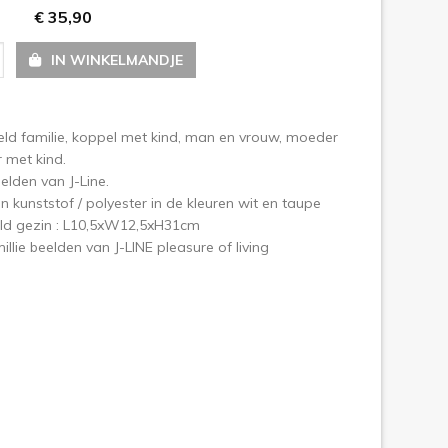
€ 35,90
olgende
IN WINKELMANDJE
eeld familie, koppel met kind, man en vrouw, moeder
 met kind.
elden van J-Line.
n kunststof / polyester in de kleuren wit en taupe
ld gezin : L10,5xW12,5xH31cm
illie beelden van J-LINE pleasure of living