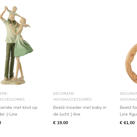
in winkelmandje
in winkelmandje
i
TIE-
DECORATIE-
DECORAT
CCESSOIRES
WOONACCESSOIRES
WOONAC
familie met kind op
Beeld moeder met baby in
Beeld fa
er J-Line
de lucht J-line
Line fig
0
€ 19,00
€ 61,00