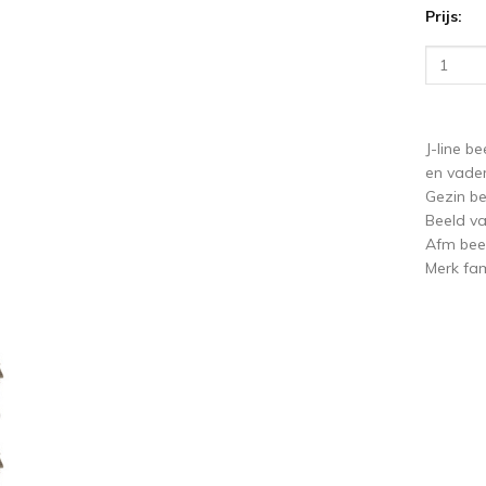
Prijs:
ige
V
J-line b
en vader
Gezin be
Beeld va
Afm bee
Merk fam