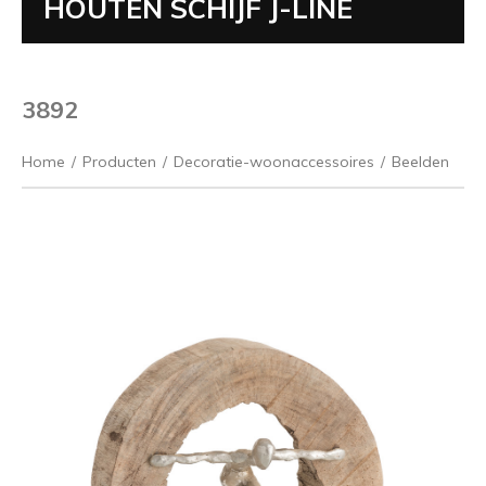
HOUTEN SCHIJF J-LINE
3892
Home
/
Producten
/
Decoratie-woonaccessoires
/
Beelden
Vorige