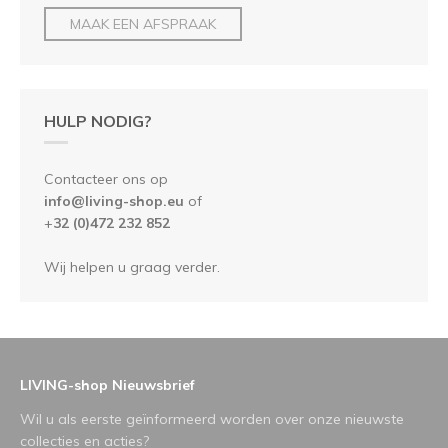
MAAK EEN AFSPRAAK
HULP NODIG?
Contacteer ons op
info@living-shop.eu
of
+
32 (0)472 232 852
Wij helpen u graag verder.
LIVING-shop Nieuwsbrief
Wil u als eerste geïnformeerd worden over onze nieuwste
collecties en acties?