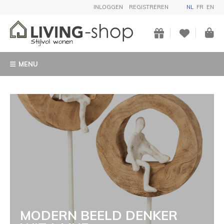
INLOGGEN
REGISTREREN
NL
FR
EN
MENU
MODERN BEELD DENKER