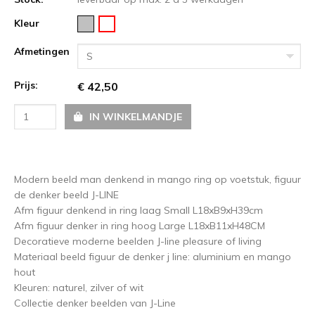
Kleur
Afmetingen
S
Prijs:
€ 42,50
IN WINKELMANDJE
Modern beeld man denkend in mango ring op voetstuk, figuur
de denker beeld J-LINE
Afm figuur denkend in ring laag Small L18xB9xH39cm
Afm figuur denker in ring hoog Large L18xB11xH48CM
Decoratieve moderne beelden J-line pleasure of living
Materiaal beeld figuur de denker j line: aluminium en mango
hout
Kleuren: naturel, zilver of wit
Collectie denker beelden van J-Line