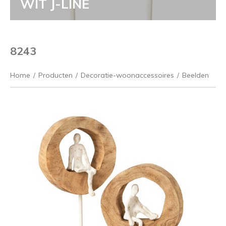
WIT J-LINE
8243
Home
/
Producten
/
Decoratie-woonaccessoires
/
Beelden
Vorige