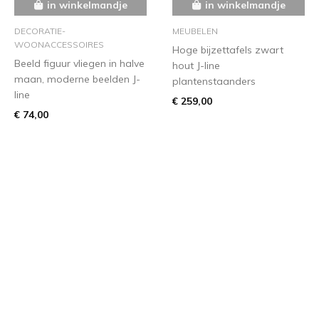
in winkelmandje
in winkelmandje
DECORATIE-
MEUBELEN
WOONACCESSOIRES
Hoge bijzettafels zwart
Beeld figuur vliegen in halve
hout J-line
maan, moderne beelden J-
plantenstaanders
line
€ 259,00
€ 74,00