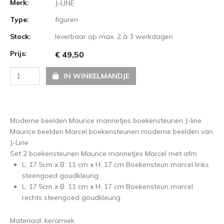
Merk:
J-LINE
Type:
figuren
Stock:
leverbaar op max. 2 à 3 werkdagen
Prijs:
€ 49,50
IN WINKELMANDJE
Moderne beelden Maurice mannetjes boekensteunen J-line
Maurice beelden Marcel boekensteunen moderne beelden van
J-Line
Set 2 boekensteunen Maurice mannetjes Marcel met afm
L: 17.5cm x B: 11 cm x H: 17 cm Boekensteun marcel links
steengoed goudkleurig
L: 17.5cm x B: 11 cm x H: 17 cm Boekensteun marcel
rechts steengoed goudkleurig
Materiaal: keramiek