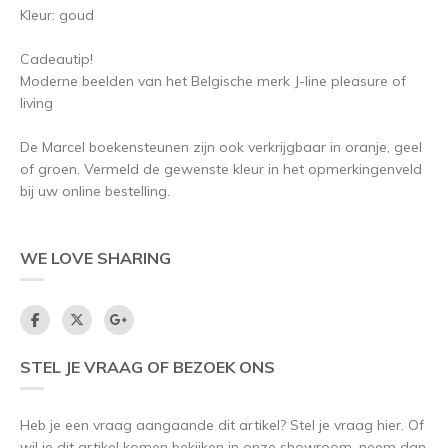
Kleur: goud
Cadeautip!
Moderne beelden van het Belgische merk J-line pleasure of
living
De Marcel boekensteunen zijn ook verkrijgbaar in oranje, geel
of groen. Vermeld de gewenste kleur in het opmerkingenveld
bij uw online bestelling.
WE LOVE SHARING
STEL JE VRAAG OF BEZOEK ONS
Heb je een vraag aangaande dit artikel? Stel je vraag hier. Of
wil je dit artikel komen bekijken in onze showroom, neem dan