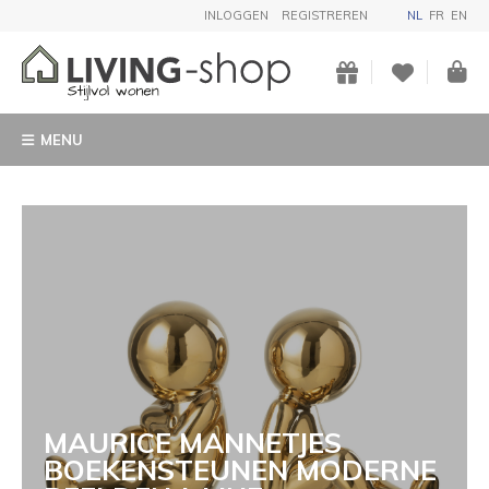
INLOGGEN
REGISTREREN
NL
FR
EN
MENU
MAURICE MANNETJES
BOEKENSTEUNEN MODERNE