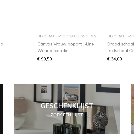
elmandje
in winkelmandje
in w
DECORATIE-WOONACCESSOIRES
DECORATIE-W
ud
Canvas Vrouw popart J-Line
Draad schaal
Wanddecoratie
fruitschaal C
€ 99,50
€ 34,00
GESCHENKLIJST
ZOEK EEN LIJST