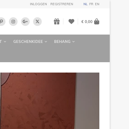
INLOGGEN
REGISTREREN
NL
FR
EN
€ 0,00
T
GESCHENKIDEE
BEHANG