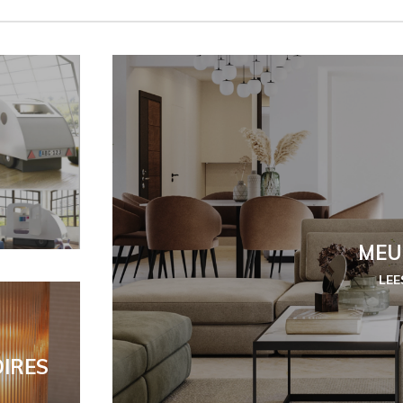
MEU
LEE
IRES