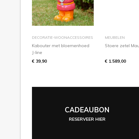
in winkelmandje
in wink
DECORATIE-WOONACCESSOIRES
MEUBELEN
Kabouter met bloemenhoed
Stoere zetel Ma
J-line
€ 39,90
€ 1.589,00
CADEAUBON
RESERVEER HIER