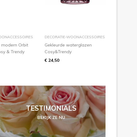
inkelmandje
in winkelmandje
OONACCESSOIRES
DECORATIE-WOONACCESSOIRES
 modern Orbit
Gekleurde waterglazen
osy & Trendy
Cosy&Trendy
€ 24,50
TESTIMONIALS
BEKIJK ZE NU