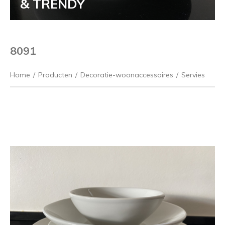
& TRENDY
8091
Home
/
Producten
/
Decoratie-woonaccessoires
/
Servies
Vorige