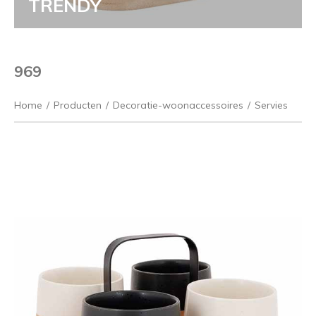
TRENDY
969
Home
/
Producten
/
Decoratie-woonaccessoires
/
Servies
Vorige