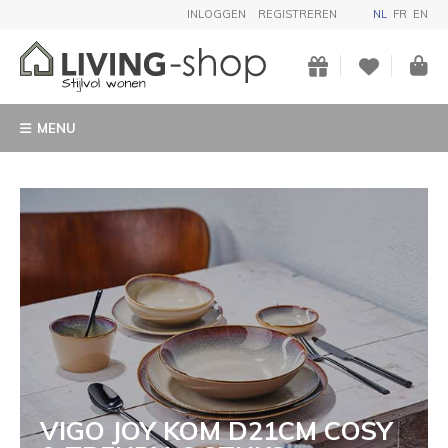
INLOGGEN
REGISTREREN
NL
FR
EN
MENU
VIGO JOY KOM D21CM COSY