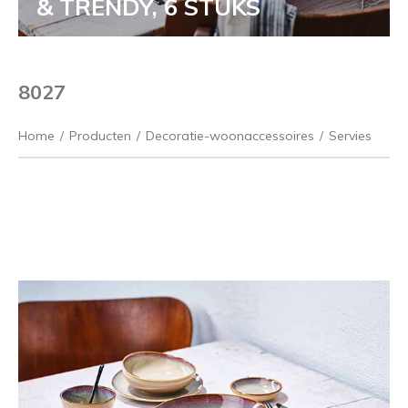
& TRENDY, 6 STUKS
8027
Home
/
Producten
/
Decoratie-woonaccessoires
/
Servies
Vorige