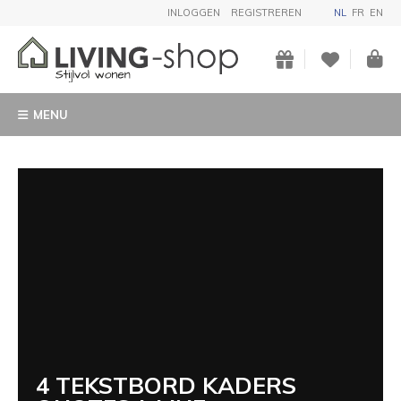
INLOGGEN
REGISTREREN
NL
FR
EN
MENU
4 TEKSTBORD KADERS