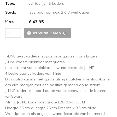
Type:
schilderijen & kaders
Stock:
leverbaar op max. 2 à 3 werkdagen
Prijs:
€ 43,95
IN WINKELMANDJE
J-LINE tekstborden met positieve quotes Frans Engels
J-Line kaders plakkaat met quotes
assortiment van 4 plakkaten, wanddecoratie J-LINE
4 Leuke quotes kaders van J-line
Dit quatro kaders met quote als eye catcher in je slaapkamer
om elke morgen met een positief gemoed op te staan!
J-LINE kader tekstbord quote van smeedwerk in de kleuren
wit/zwart
Afm 1 J-LINE kader met quote L26x0,5xH35CM
Hoogte 35 cm x Lengte 26 cm Breedte x 0,5 cm dikte
Wandpanelen als originele wanddecoratie van het merk J-