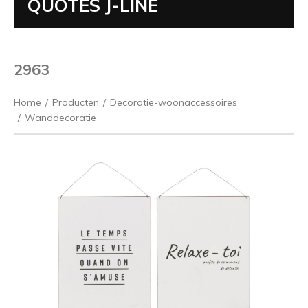
QUOTES J-LINE
2963
Home
/
Producten
/
Decoratie-woonaccessoires
/
Wanddecoratie