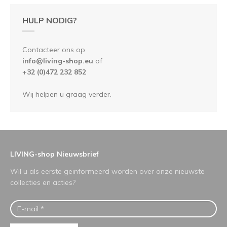
HULP NODIG?
Contacteer ons op
info@living-shop.eu
of
+
32 (0)472 232 852
Wij helpen u graag verder.
LIVING-shop Nieuwsbrief
Wil u als eerste geïnformeerd worden over onze nieuwste
collecties en acties?