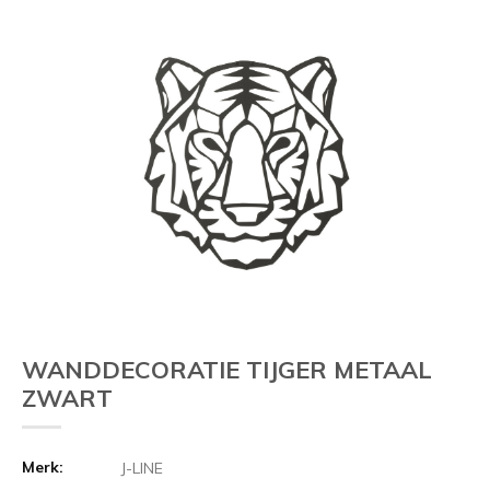
Vorige
WANDDECORATIE TIJGER METAAL
ZWART
Merk:
J-LINE