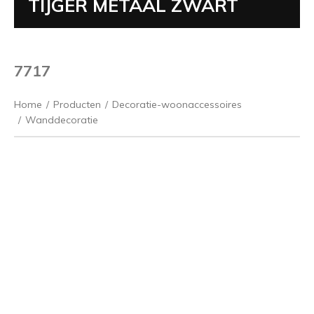
TIJGER METAAL ZWART
7717
Home
/
Producten
/
Decoratie-woonaccessoires
/
Wanddecoratie