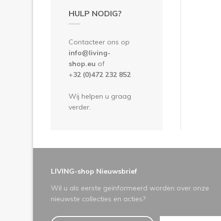
HULP NODIG?
Contacteer ons op
info@living-
shop.eu
of
+
32 (0)472 232 852
Wij helpen u graag
verder.
LIVING-shop Nieuwsbrief
Wil u als eerste geïnformeerd worden over onze
nieuwste collecties en acties?