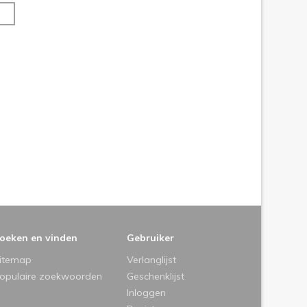
oeken en vinden
Gebruiker
itemap
Verlanglijst
opulaire zoekwoorden
Geschenklijst
Inloggen