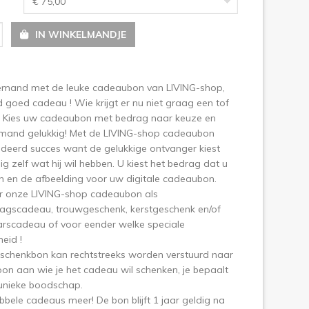
€ 75,00
IN WINKELMANDJE
iemand met de leuke cadeaubon van LIVING-shop,
jd goed cadeau ! Wie krijgt er nu niet graag een tof
 Kies uw cadeaubon met bedrag naar keuze en
mand gelukkig! Met de LIVING-shop cadeaubon
deerd succes want de gelukkige ontvanger kiest
g zelf wat hij wil hebben. U kiest het bedrag dat u
n en de afbeelding voor uw digitale cadeaubon.
or onze LIVING-shop cadeaubon als
dagscadeau, trouwgeschenk, kerstgeschenk en/of
arscadeau of voor eender welke speciale
eid !
schenkbon kan rechtstreeks worden verstuurd naar
on aan wie je het cadeau wil schenken, je bepaalt
 unieke boodschap.
bele cadeaus meer! De bon blijft 1 jaar geldig na