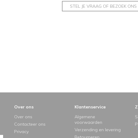
STEL JE VRAAG OF BEZOEK ONS
Over ons
Klantenservice
Z
Over ons
Algemene
S
voorwaarden
Contacteer ons
P
Verzending en levering
Privacy
Retourneren