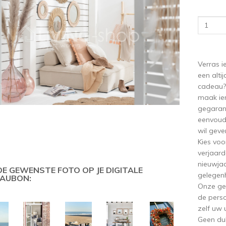
Verras 
een alti
cadeau?
maak ie
gegaran
eenvoudi
wil geve
Kies vo
verjaar
nieuwja
 DE GEWENSTE FOTO OP JE DIGITALE
gelegenh
AUBON:
Onze ge
de perso
zelf uw
Geen dub