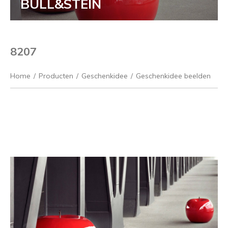
BULL&STEIN
8207
Home
/
Producten
/
Geschenkidee
/
Geschenkidee beelden
Vorige