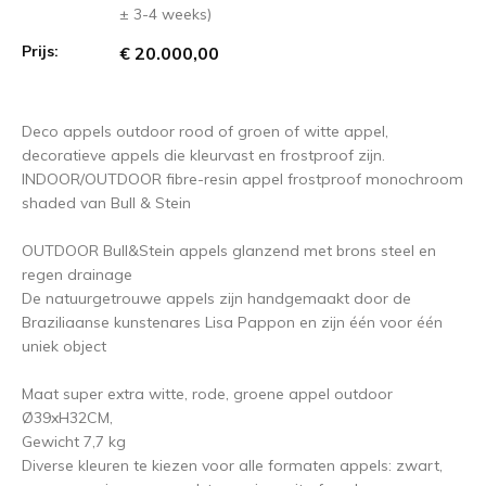
± 3-4 weeks)
Prijs:
€ 20.000,00
Deco appels outdoor rood of groen of witte appel,
decoratieve appels die kleurvast en frostproof zijn.
INDOOR/OUTDOOR fibre-resin appel frostproof monochroom
shaded van Bull & Stein
OUTDOOR Bull&Stein appels glanzend met brons steel en
regen drainage
De natuurgetrouwe appels zijn handgemaakt door de
Braziliaanse kunstenares Lisa Pappon en zijn één voor één
uniek object
Maat super extra witte, rode, groene appel outdoor
Ø39xH32CM,
Gewicht 7,7 kg
Diverse kleuren te kiezen voor alle formaten appels: zwart,