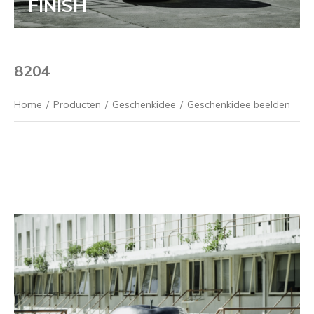
FINISH
8204
Home
/
Producten
/
Geschenkidee
/
Geschenkidee beelden
Vorige