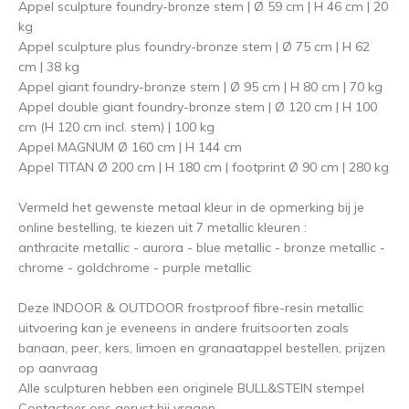
Appel sculpture foundry-bronze stem | Ø 59 cm | H 46 cm | 20
kg
Appel sculpture plus foundry-bronze stem | Ø 75 cm | H 62
cm | 38 kg
Appel giant foundry-bronze stem | Ø 95 cm | H 80 cm | 70 kg
Appel double giant foundry-bronze stem | Ø 120 cm | H 100
cm (H 120 cm incl. stem) | 100 kg
Appel MAGNUM Ø 160 cm | H 144 cm
Appel TITAN Ø 200 cm | H 180 cm | footprint Ø 90 cm | 280 kg
Vermeld het gewenste metaal kleur in de opmerking bij je
online bestelling, te kiezen uit 7 metallic kleuren :
anthracite metallic - aurora - blue metallic - bronze metallic -
chrome - goldchrome - purple metallic
Deze INDOOR & OUTDOOR frostproof fibre-resin metallic
uitvoering kan je eveneens in andere fruitsoorten zoals
banaan, peer, kers, limoen en granaatappel bestellen, prijzen
op aanvraag
Alle sculpturen hebben een originele BULL&STEIN stempel
Contacteer ons gerust bij vragen