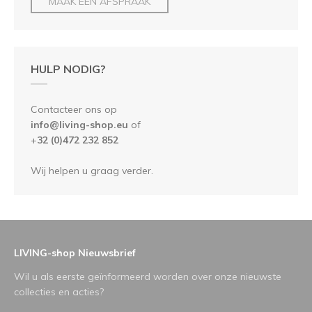
MAAK EEN AFSPRAAK
HULP NODIG?
Contacteer ons op
info@living-shop.eu
of
+
32 (0)472 232 852
Wij helpen u graag verder.
LIVING-shop Nieuwsbrief
Wil u als eerste geïnformeerd worden over onze nieuwste
collecties en acties?