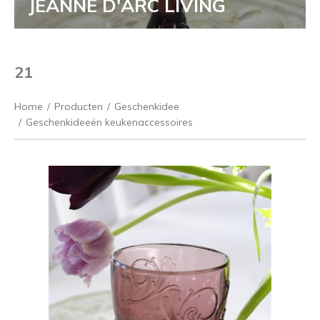
JEANNE D'ARC LIVING
21
Home
/
Producten
/
Geschenkidee
/
Geschenkideeën keukenaccessoires