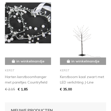
in winkelmandje
in winkelmandje
KERST
KERST
Harten kerstboomhanger
Kerstboom kaal zwart met
met pareltjes Countryfield
LED verlichting J-Line
€ 2,15
€ 1,85
€ 35,00
NIEUWE PRODUCTEN