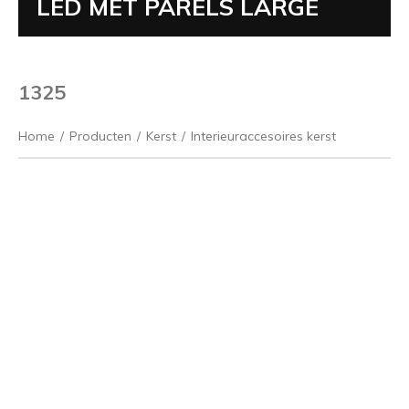
LED MET PARELS LARGE
1325
Home
/
Producten
/
Kerst
/
Interieuraccesoires kerst
Vorige