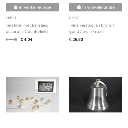
in winkelmandje
in winkelmandje
KERST
KERST
Kerstster met belletjes,
J-line kerstballen brons /
decoratie Countryfield
goud / bruin / roze
€ 4,70
€ 4,04
€ 26,50