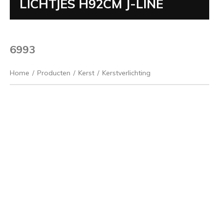
LICHTJES H92CM J-LINE
6993
Home
/
Producten
/
Kerst
/
Kerstverlichting
Vorige