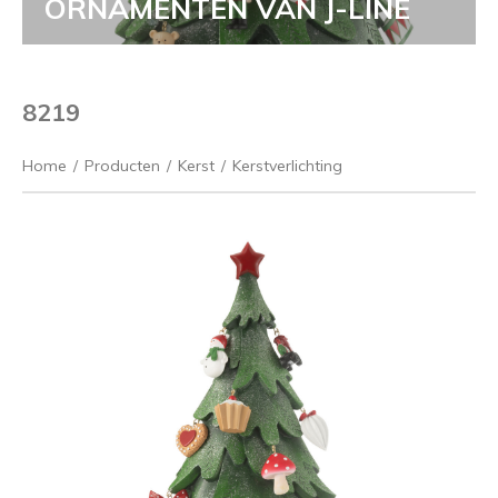
ORNAMENTEN VAN J-LINE
8219
Home
/
Producten
/
Kerst
/
Kerstverlichting
Vorige