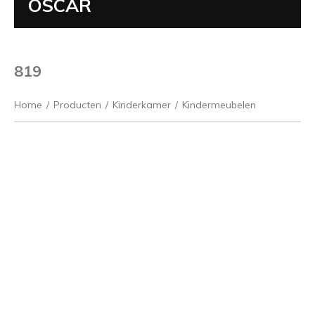
OSCAR
819
Home
/
Producten
/
Kinderkamer
/
Kindermeubelen
Vorige