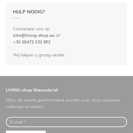
HULP NODIG?
Contacteer ons op
info@living-shop.eu
of
+
32 (0)472 232 852
Wij helpen u graag verder.
LIVING-shop Nieuwsbrief
Wil u als eerste geïnformeerd worden over onze nieuwste
collecties en acties?