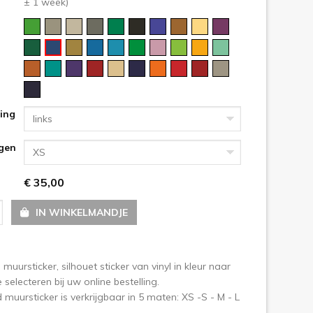
± 1 week)
ting
links
gen
XS
€ 35,00
IN WINKELMANDJE
 muursticker, silhouet sticker van vinyl in kleur naar
 selecteren bij uw online bestelling.
 muursticker is verkrijgbaar in 5 maten: XS -S - M - L