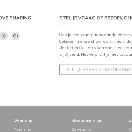
OVE SHARING
STEL JE VRAAG OF BEZOEK ON
Heb je een vraag aangaande dit artikel
bekijken in onze showroom, neem dan
dat het artikel op voorraad is en klaar
vrijblijvend. Het verplicht je niet tot 
STEL JE VRAAG OF BEZOEK ONS
Over ons
Klantenservice
Z
Over ons
Algemene
S