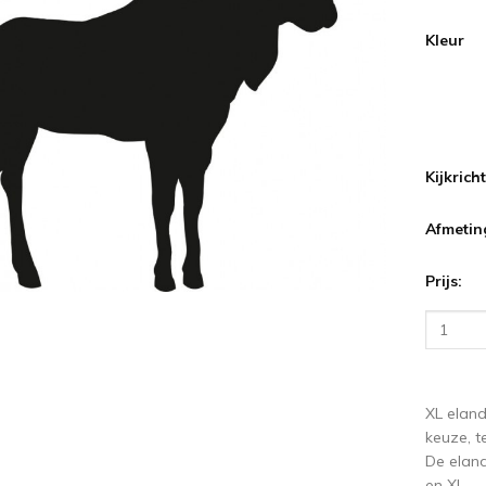
Kleur
Kijkrich
Afmetin
Prijs:
XL eland
keuze, te
De eland
en XL