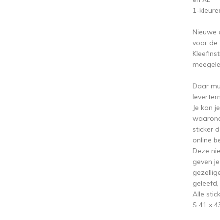
1-kleure
Nieuwe c
voor de 
Kleefins
meegele
Daar mu
leverter
Je kan j
waarond
sticker 
online be
Deze nie
geven je
gezellig
geleefd,
Alle sti
S 41 x 4