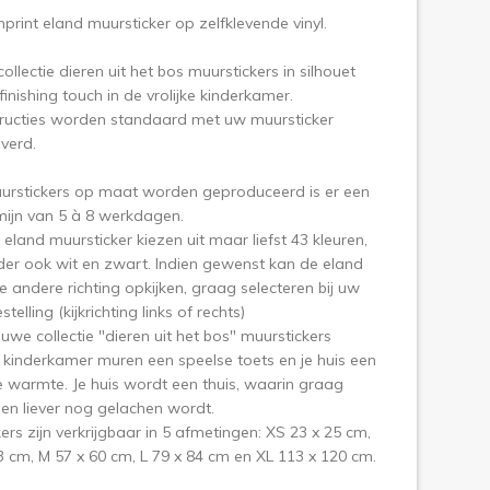
nprint eland muursticker op zelfklevende vinyl.
ollectie dieren uit het bos muurstickers in silhouet
finishing touch in de vrolijke kinderkamer.
tructies worden standaard met uw muursticker
verd.
urstickers op maat worden geproduceerd is er een
mijn van 5 à 8 werkdagen.
e eland muursticker kiezen uit maar liefst 43 kleuren,
er ook wit en zwart. Indien gewenst kan de eland
de andere richting opkijken, graag selecteren bij uw
stelling (kijkrichting links of rechts)
uwe collectie "dieren uit het bos" muurstickers
 kinderkamer muren een speelse toets en je huis een
e warmte. Je huis wordt een thuis, waarin graag
 en liever nog gelachen wordt.
ckers zijn verkrijgbaar in 5 afmetingen: XS 23 x 25 cm,
3 cm, M 57 x 60 cm, L 79 x 84 cm en XL 113 x 120 cm.