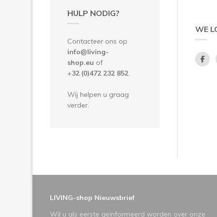
HULP NODIG?
WE L
Contacteer ons op
info@living-
shop.eu
of
+
32 (0)472 232 852
Wij helpen u graag
verder.
LIVING-shop Nieuwsbrief
Wil u als eerste geïnformeerd worden over onze