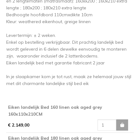
en 2 lengtematen (matrasmaat): 160xx200 ; 160x210 extra
lengte ; 180x200 ; 180x210 extra lengte
Bedhoogte hoofdbord 110cmxdikte 10cm
Kleur: weathered eikenhout, greige linnen
Levertermijn: ± 2 weken.
Enkel op bestelling verkrijgbaar. Dit prachtig landelijk bed
wordt geleverd in 6 delen dewelke eenvoudig te monteren
zijn, waaronder inclusief de 2 lattenbodems.
Eiken landelijk bed met garantie fabricant 2 jaar
In je slaapkamer kom je tot rust, maak ze helemaal jouw stijl
met dit charmante landelijke stijl bed eik
Eiken landelijk Bed 160 linen oak aged grey
160x110x210CM
€ 2.149,00
Eiken landelijk Bed 180 linen oak aged grey