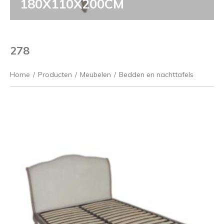
180X110X200CM
278
Home
/
Producten
/
Meubelen
/
Bedden en nachttafels
Vorige