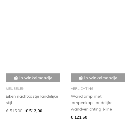
in winkelmandje
in winkelmandje
MEUBELEN
VERLICHTING
Eiken nachtkastje landelijke
Wandlamp met
stijl
lampenkap, landelijke
wandverlichting J-line
€ 515,00
€ 512,00
€ 121,50