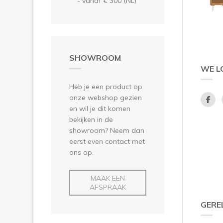
- vanaf € 300 (NL)
SHOWROOM
WE L
Heb je een product op
onze webshop gezien
en wil je dit komen
bekijken in de
showroom? Neem dan
eerst even contact met
ons op.
MAAK EEN
AFSPRAAK
GERE