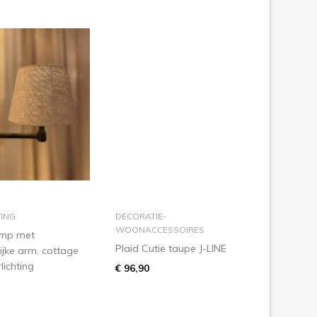
n winkelmandje
in winkelmandje
TING
DECORATIE-
WOONACCESSOIRES
mp met
Plaid Cutie taupe J-LINE
jke arm, cottage
ichting
€ 96,90