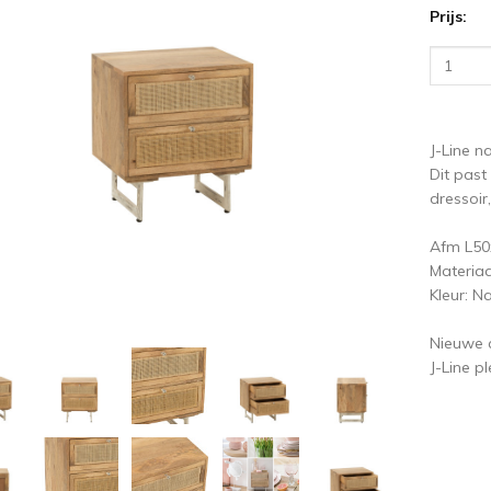
Prijs:
ige
V
J-Line n
Dit past
dressoir
Afm L5
Materiaa
Kleur: Na
Nieuwe c
J-Line pl