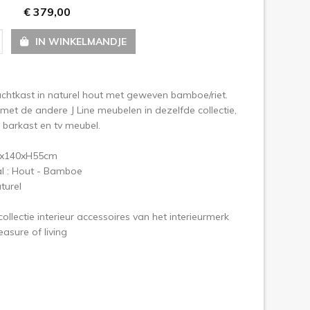
€ 379,00
olgende
IN WINKELMANDJE
achtkast in naturel hout met geweven bamboe/riet.
 met de andere J Line meubelen in dezelfde collectie,
, barkast en tv meubel.
0x140xH55cm
l : Hout - Bamboe
turel
ollectie interieur accessoires van het interieurmerk
easure of living