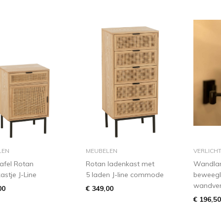
in winkelmandje
in winkelmandje
i
LEN
MEUBELEN
VERLICH
afel Rotan
Rotan ladenkast met
Wandla
astje J-Line
5 laden J-line commode
beweegli
wandverl
00
€ 349,00
€ 196,50