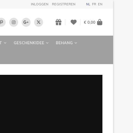
INLOGGEN
REGISTREREN
NL
FR
EN
€ 0,00
T
GESCHENKIDEE
BEHANG