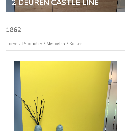
2 DEUREN CASTLE LINE
1862
Home
/
Producten
/
Meubelen
/
Kasten
Vorige