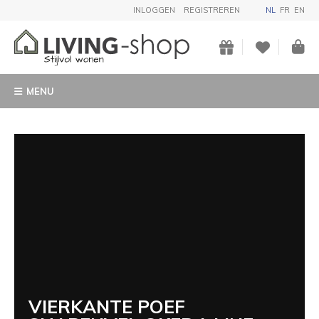
INLOGGEN
REGISTREREN
NL
FR
EN
MENU
VIERKANTE POEF