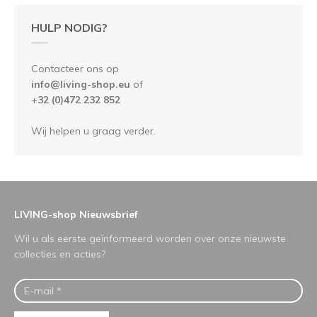
HULP NODIG?
Contacteer ons op
info@living-shop.eu
of
+
32 (0)472 232 852
Wij helpen u graag verder.
LIVING-shop Nieuwsbrief
Wil u als eerste geïnformeerd worden over onze nieuwste
collecties en acties?