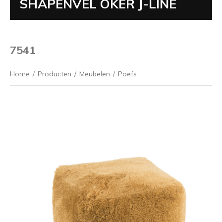
SHAPENVEL OKER J-LINE
7541
Home
/
Producten
/
Meubelen
/
Poefs
Vorige