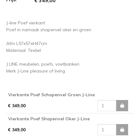
€ 349,00
J-line Poef vierkant
Poef in namaak shapenvel oker en groen
Afm L57x57xH47cm
Materiaal: Textiel
J LINE meubelen, poefs, voetbanken
Merk J-Line pleasure of living
Vierkante Poef Schapenvel Groen J-Line
€ 349,00
Vierkante Poef Shapenvel Oker J-Line
€ 349,00