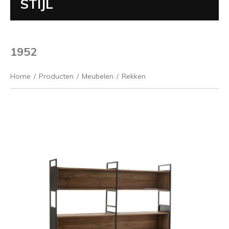
STIJL
1952
Home
/
Producten
/
Meubelen
/
Rekken
Vorige