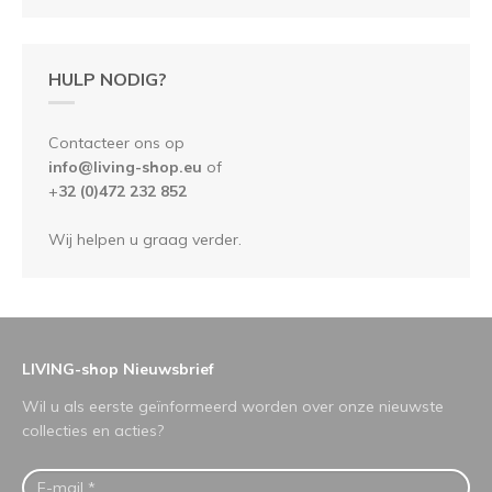
HULP NODIG?
Contacteer ons op
info@living-shop.eu
of
+
32 (0)472 232 852
Wij helpen u graag verder.
LIVING-shop Nieuwsbrief
Wil u als eerste geïnformeerd worden over onze nieuwste
collecties en acties?