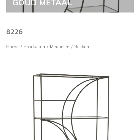
GOUD METAAL
8226
Home
/
Producten
/
Meubelen
/
Rekken
Vorige