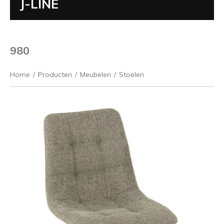
J-LINE
980
Home
/
Producten
/
Meubelen
/
Stoelen
Vorige