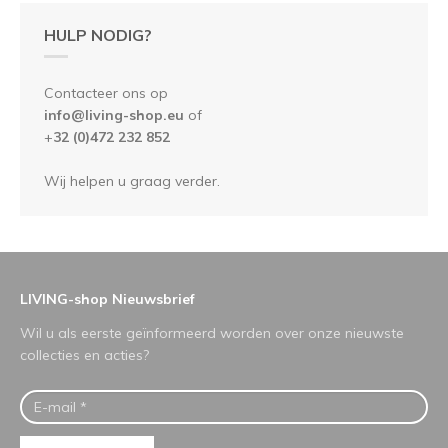
HULP NODIG?
Contacteer ons op
info@living-shop.eu
of
+
32 (0)472 232 852
Wij helpen u graag verder.
LIVING-shop Nieuwsbrief
Wil u als eerste geïnformeerd worden over onze nieuwste
collecties en acties?