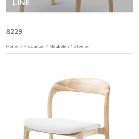
LINE
8229
Home
/
Producten
/
Meubelen
/
Stoelen
Vorige