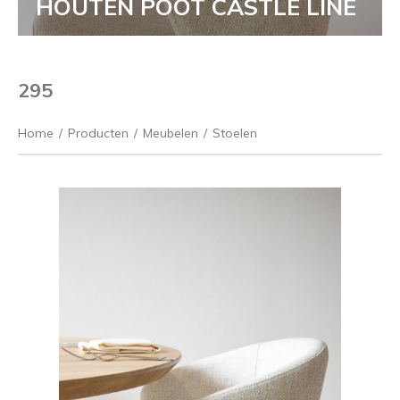
HOUTEN POOT CASTLE LINE
295
Home
/
Producten
/
Meubelen
/
Stoelen
Vorige