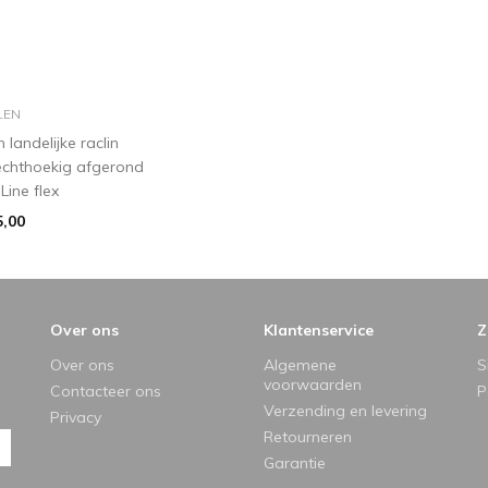
in winkelmandje
LEN
landelijke raclin
rechthoekig afgerond
Line flex
5,00
Over ons
Klantenservice
Z
Over ons
Algemene
S
voorwaarden
Contacteer ons
P
Verzending en levering
Privacy
Retourneren
Garantie