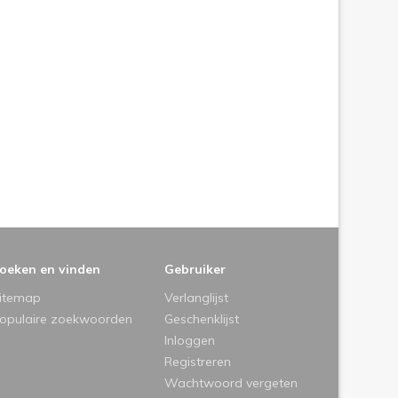
oeken en vinden
Gebruiker
itemap
Verlanglijst
opulaire zoekwoorden
Geschenklijst
Inloggen
Registreren
Wachtwoord vergeten