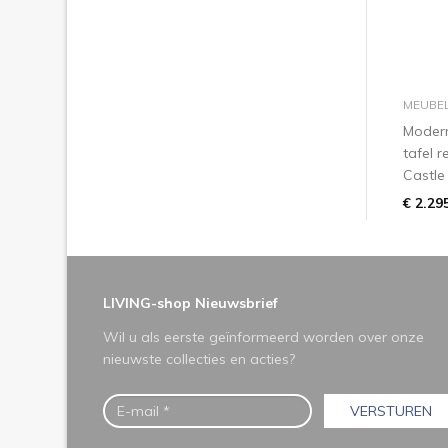
MEUBE
Modern 
tafel 
Castle 
€ 2.29
LIVING-shop Nieuwsbrief
Wil u als eerste geïnformeerd worden over onze
nieuwste collecties en acties?
VERSTUREN