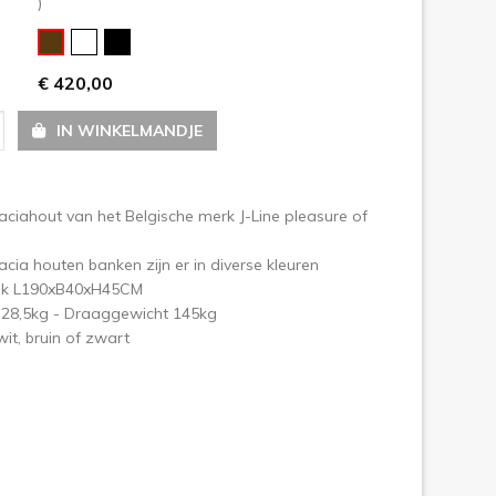
)
olgende
€ 420,00
IN WINKELMANDJE
ciahout van het Belgische merk J-Line pleasure of
cia houten banken zijn er in diverse kleuren
nk L190xB40xH45CM
 28,5kg - Draaggewicht 145kg
wit, bruin of zwart