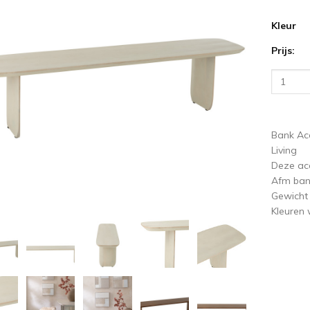
Kleur
ige
V
Prijs:
Bank Aca
Living
Deze aca
Afm ba
Gewicht
Kleuren 