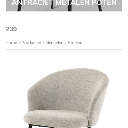
ANTRACIET METALEN POTEN
239
Home
/
Producten
/
Meubelen
/
Stoelen
Vorige