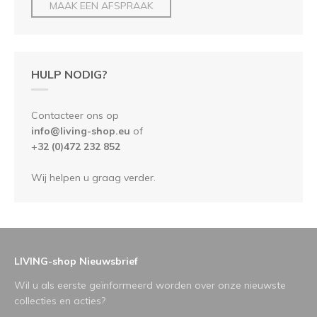
MAAK EEN AFSPRAAK
HULP NODIG?
Contacteer ons op
info@living-shop.eu
of
+
32 (0)472 232 852
Wij helpen u graag verder.
LIVING-shop Nieuwsbrief
Wil u als eerste geïnformeerd worden over onze nieuwste
collecties en acties?