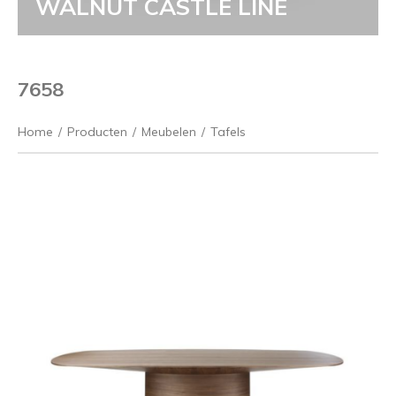
WALNUT CASTLE LINE
7658
Home
/
Producten
/
Meubelen
/
Tafels
Vorige