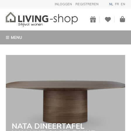
INLOGGEN
REGISTREREN
NL
FR
EN
MENU
NATA DINEERTAFEL