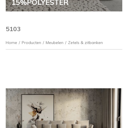
15%POLYESTER
5103
Home
/
Producten
/
Meubelen
/
Zetels & zitbanken
Vorige