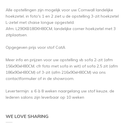
Alle opstellingen zijn mogelijk voor uw Cornwall landelijke
hoekzetel, in foto's 1 en 2 ziet u de opstelling 3-zit hoekzetel
L-zetel met chaise longue opgesteld.
Afm: L290XB180XH80CM, landelijke corner hoekzetel met 3
zitplaatsen.
Opgegeven prijs voor stof CatA
Meer info en prijzen voor uw opstelling vb sofa 2-zit (afm
156x90xH80CM, cfr foto met sofa in wit) of sofa 2,5 zit (afm
186x90xH80CM) of 3-zit (afm 216x90xH80CM) via ons
contactformulier of in de showroom.
Levertermijn: ± 6 à 8 weken naargelang uw stof keuze, de
lederen salons zijn leverbaar op 10 weken
WE LOVE SHARING