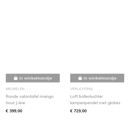
in winkelmandje
in winkelmandje
MEUBELEN
VERLICHTING
Ronde salontafel mango
Loft bollenluchter
hout J-line
lampenpendel met globes
€ 399,00
€ 729,00