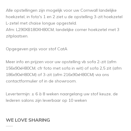
Alle opstellingen zijn mogelijk voor uw Cornwall landelijke
hoekzetel, in foto's 1 en 2 ziet u de opstelling 3-zit hoekzetel
L-zetel met chaise longue opgesteld.
Afm: L290XB180XH80CM, landelijke corner hoekzetel met 3
zitplaatsen.
Opgegeven prijs voor stof CatA
Meer info en prijzen voor uw opstelling vb sofa 2-zit (afm
156x90xH80CM, cfr foto met sofa in wit) of sofa 2,5 zit (afm
186x90xH80CM) of 3-zit (afm 216x90xH80CM) via ons
contactformulier of in de showroom.
Levertermijn: ± 6 à 8 weken naargelang uw stof keuze, de
lederen salons zijn leverbaar op 10 weken
WE LOVE SHARING