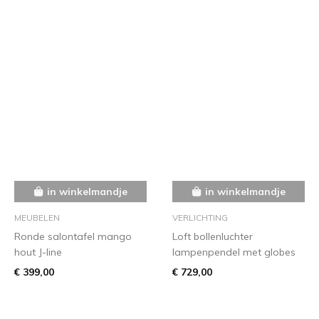
in winkelmandje
in winkelmandje
MEUBELEN
VERLICHTING
Ronde salontafel mango
Loft bollenluchter
hout J-line
lampenpendel met globes
€ 399,00
€ 729,00