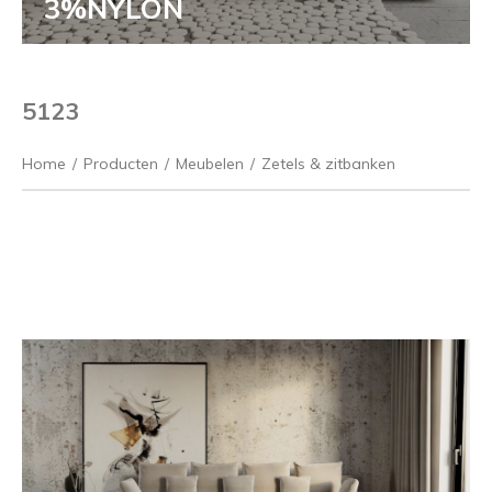
3%NYLON
5123
Home
/
Producten
/
Meubelen
/
Zetels & zitbanken
Vorige