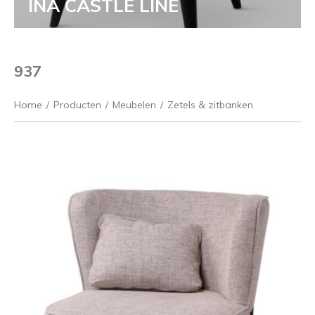
INA CASTLE LINE
937
Home
/
Producten
/
Meubelen
/
Zetels & zitbanken
Vorige