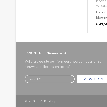
DECORA
WOONA
Decora
bloeme
€ 49,5
LIVING-shop Nieuwsbrief
Wil u als eerste geïnformeerd worden over onze
nieuwste collecties en acties?
VERSTUREN
© 2026 LIVING-shop