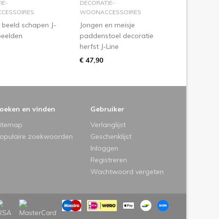
IE-
DECORATIE-
CESSOIRES
WOONACCESSOIRES
 beeld schapen J-
Jongen en meisje
nbeelden
paddenstoel decoratie
herfst J-Line
€ 47,90
oeken en vinden
Gebruiker
itemap
Verlanglijst
opulaire zoekwoorden
Geschenklijst
Inloggen
Registreren
Wachtwoord vergeten