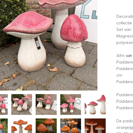
ige
V
Decorati
collecti
Set van
Magnesiu
polyresi
Afm
set
Paddenst
Paddenst
cm
Paddenst
Paddenst
Paddens
Paddenst
De padde
oranje/g