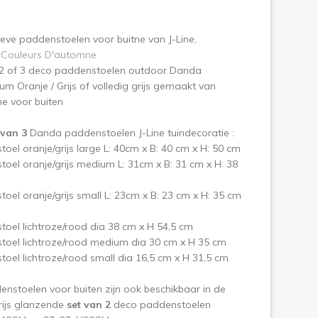
olgende
eve paddenstoelen voor buitne van J-Line,
e
Couleurs D'automne
 2 of 3 deco paddenstoelen outdoor Danda
m Oranje / Grijs of volledig grijs gemaakt van
ne voor buiten
 van 3
Danda paddenstoelen J-Line tuindecoratie :
oel oranje/grijs large L: 40cm x B: 40 cm x H: 50 cm
oel oranje/grijs medium L: 31cm x B: 31 cm x H: 38
oel oranje/grijs small L: 23cm x B: 23 cm x H: 35 cm
oel lichtroze/rood dia 38 cm x H 54,5 cm
toel lichtroze/rood medium dia 30 cm x H 35 cm
oel lichtroze/rood small dia 16,5 cm x H 31,5 cm
nstoelen voor buiten zijn ook beschikbaar in de
rijs glanzende
set van 2
deco paddenstoelen