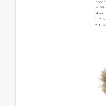
DECORA
WOONA
Magazi
Living,
€ 12,0