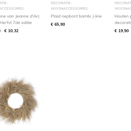
in winkelmandje
in winkelmandje
i
TIE-
DECORATIE-
DECORAT
CCESSOIRES
WOONACCESSOIRES
WOONAC
ne van Jeanne d'Arc
Plaid nepbont bambi J-line
Houten 
 Herfst 7de editie
decorati
€ 65,90
0
€ 10,32
€ 19,90
in winkelmandje
in winkelmandje
i