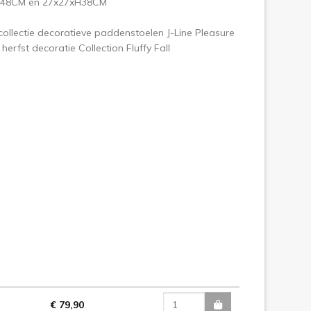
H48CM en 27x27xH38CM
ollectie decoratieve paddenstoelen J-Line Pleasure
 herfst decoratie Collection Fluffy Fall
€ 79,90