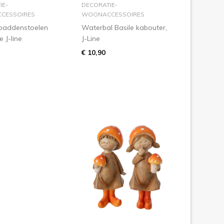
n winkelmandje
in winkelmandje
IE-
DECORATIE-
CESSOIRES
WOONACCESSOIRES
paddenstoelen
Waterbal Basile kabouter,
e J-line
J-Line
€ 10,90
n winkelmandje
in winkelmandje