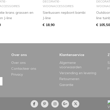
TIE-
DECORATIE-
DECORAT
CCESSOIRES
WOONACCESSOIRES
WOONAC
tie krans grassen en
Sierkussen nepbont bambi
Outdoor
n J-line
J-line
line tui
0
€ 18,90
€ 105,50
Over ons
Klantenservice
Z
Over ons
Algemene
S
voorwaarden
Contacteer ons
P
Verzending en levering
Privacy
Retourneren
Garantie