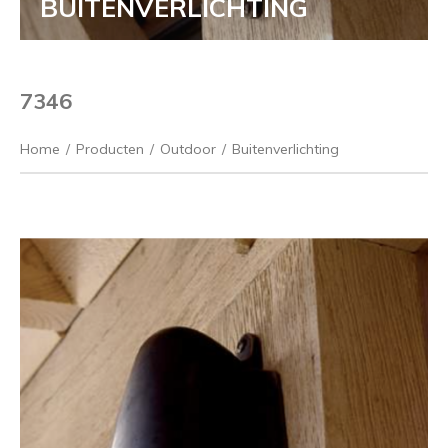
BUITENVERLICHTING
7346
Home
/
Producten
/
Outdoor
/
Buitenverlichting
Vorige