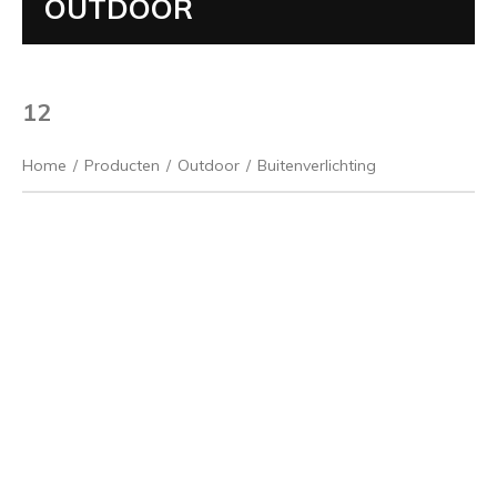
OUTDOOR
12
Home
/
Producten
/
Outdoor
/
Buitenverlichting
Vorige