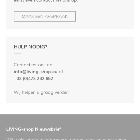
MAAK EEN AFSPRAAK
HULP NODIG?
Contacteer ons op
info@living-shop.eu
of
+
32 (0)472 232 852
Wij helpen u graag verder.
LIVING-shop Nieuwsbrief
Wil u als eerste geïnformeerd worden over onze nieuwste