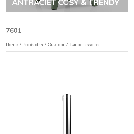
ANTRACIET COSY & TRENDY
7601
Home
/
Producten
/
Outdoor
/
Tuinaccessoires
Vorige