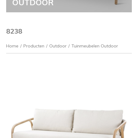
OUTDOOR
8238
Home
/
Producten
/
Outdoor
/
Tuinmeubelen Outdoor
Vorige