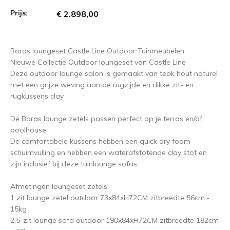
Prijs:
€ 2.898,00
Boras loungeset Castle Line Outdoor Tuinmeubelen
Nieuwe Collectie Outdoor loungeset van Castle Line
Deze outdoor lounge salon is gemaakt van teak hout naturel
met een grijze weving aan de rugzijde en dikke zit- en
rugkussens clay
De Boras lounge zetels passen perfect op je terras en/of
poolhouse.
De comfortabele kussens hebben een quick dry foam
schuimvulling en hebben een waterafstotende clay stof en
zijn inclusief bij deze tuinlounge sofas
Afmetingen loungeset zetels:
1 zit lounge zetel outdoor 73x84xH72CM zitbreedte 56cm -
15kg
2,5-zit lounge sofa outdoor 190x84xH72CM zitbreedte 182cm