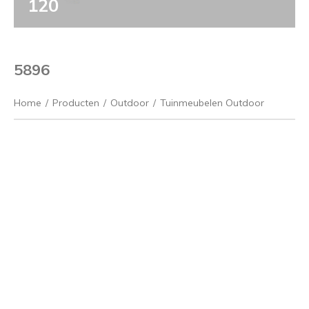
120
5896
Home
/
Producten
/
Outdoor
/
Tuinmeubelen Outdoor
Vorige