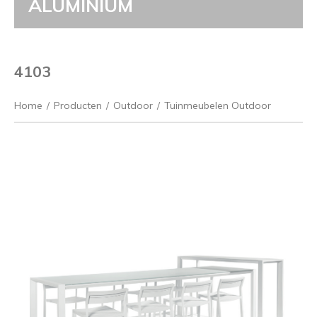
ALUMINIUM
4103
Home
/
Producten
/
Outdoor
/
Tuinmeubelen Outdoor
Vorige