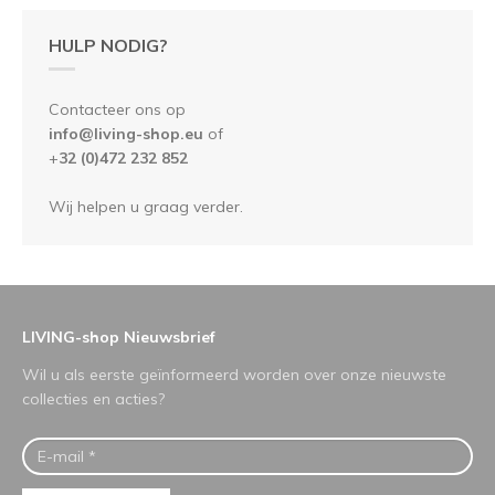
HULP NODIG?
Contacteer ons op
info@living-shop.eu
of
+
32 (0)472 232 852
Wij helpen u graag verder.
LIVING-shop Nieuwsbrief
Wil u als eerste geïnformeerd worden over onze nieuwste
collecties en acties?