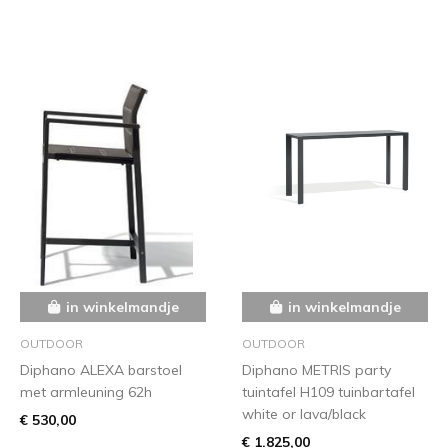
in winkelmandje
in winkelmandje
OUTDOOR
OUTDOOR
Diphano ALEXA barstoel
Diphano METRIS party
met armleuning 62h
tuintafel H109 tuinbartafel
white or lava/black
€ 530,00
€ 1.825,00