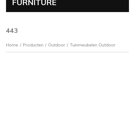
FURNITURE
443
Home
/
Producten
/
Outdoor
/
Tuinmeubelen Outdoor
Vorige