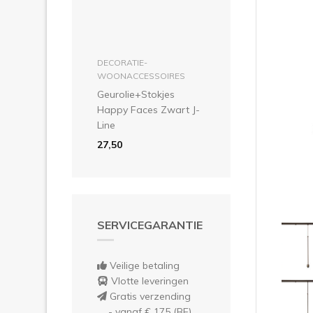
Vor
in winkelmandje
DECORATIE-
WOONACCESSOIRES
Geurolie+Stokjes
Happy Faces Zwart J-
Line
27,50
SERVICEGARANTIE
Veilige betaling
Vlotte leveringen
Gratis verzending
- vanaf € 175 (BE)