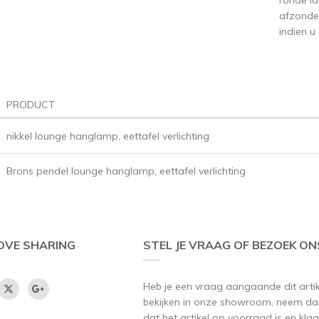
afzonder
indien u
PRODUCT
nikkel lounge hanglamp, eettafel verlichting
Brons pendel lounge hanglamp, eettafel verlichting
OVE SHARING
STEL JE VRAAG OF BEZOEK ON
Heb je een vraag aangaande dit artikel
bekijken in onze showroom, neem dan
dat het artikel op voorraad is en klaar