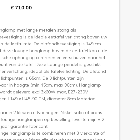
€ 710,00
olgende
nglamp met lange metalen stang als
evestiging is de ideale eettafel verlichting boven uw
 in de leefruimte. De plafondbevestiging is 149 cm
t deze lounge hanglamp boven de eettafel kan u de
ische ophanging centreren en verschuiven naar het
nt van de tafel. Deze Lounge pendel is geschikt
nenverlichting, ideaal als tafelverlichting. De afstand
 lichtpunten is 65cm. De 3 lichtpunten zijn
aar in hoogte (min 45cm, max 90cm). Hanglamp
wordt geleverd excl 3x60W max, E27-230V
gen L149 x H45-90 CM, diameter 8cm Materiaal:
aar in 2 kleuren uitvoeringen: Nikkel satin of brons
e lounge hanglampen op bestelling, levertermijn ± 2
jaar garantie fabricant
nge hanglamp is te combineren met 3 vierkante of
ampenkappen (deze zijn niet inbegrepen maar kan u