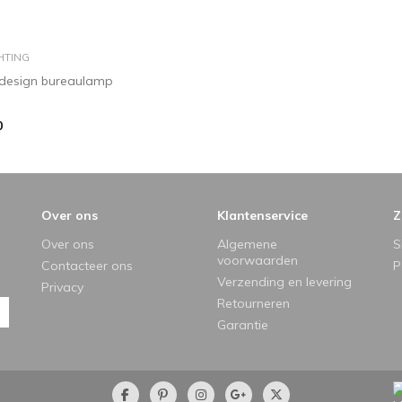
in winkelmandje
HTING
design bureaulamp
0
Over ons
Klantenservice
Z
Over ons
Algemene
S
voorwaarden
Contacteer ons
P
Verzending en levering
Privacy
Retourneren
Garantie