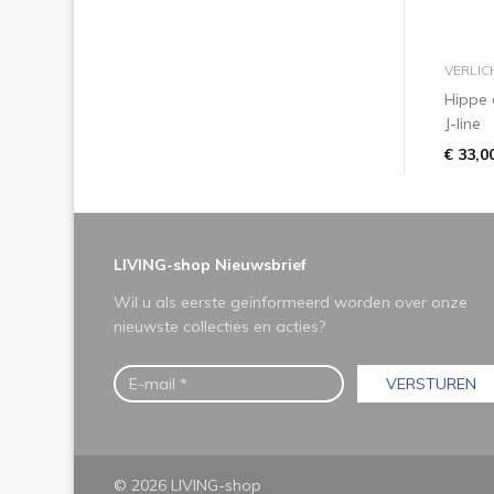
VERLIC
Hippe 
J-line
€ 33,0
LIVING-shop Nieuwsbrief
Wil u als eerste geïnformeerd worden over onze
nieuwste collecties en acties?
VERSTUREN
© 2026 LIVING-shop