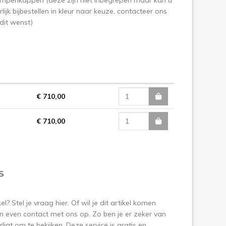
lijk bijbestellen in kleur naar keuze, contacteer ons
 dit wenst)
€ 710,00
€ 710,00
S
? Stel je vraag hier. Of wil je dit artikel komen
 even contact met ons op. Zo ben je er zeker van
ligt om te bekijken. Deze service is gratis en