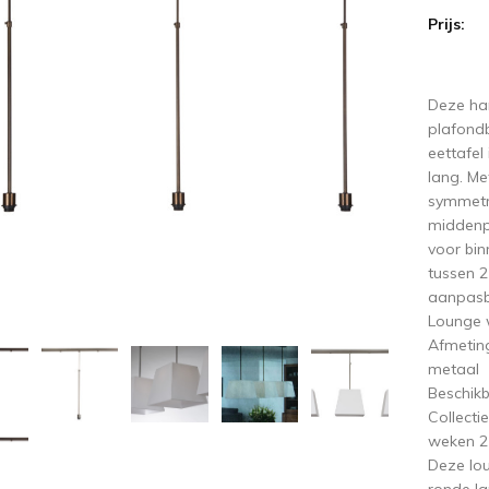
Prijs:
ige
V
Deze ha
plafondb
eettafel
lang. Me
symmetr
middenpu
voor bin
tussen 2
aanpasb
Lounge 
Afmetin
metaal
Beschikb
Collecti
weken 2 
Deze lou
ronde l