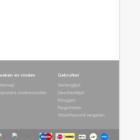
oeken en vinden
Gebruiker
itemap
Verlanglijst
opulaire zoekwoorden
Geschenklijst
Inloggen
Registreren
Wachtwoord vergeten