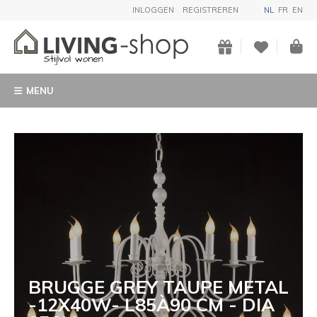
INLOGGEN
REGISTREREN
NL
FR
EN
MENU
BRUGGE GREY TAUPE METAL
-12X40W- L85À90 CM - DIA